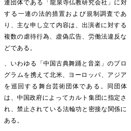
連団体である「龍泉寺仏教研究会社」に対
する一連の法的措置および規制調査であ
り、
主な申し立て内容は、出演者に対する
複数の虐待行為
、虚偽広告、労働法違反な
どである。
、いわゆる
「
中国古典舞踊と音楽
」のプロ
グラム
を携えて北米、ヨーロッパ、アジア
を巡回する舞台芸術団体である。
同団体
は、中国政府によって
カルト集団に指定さ
れ、禁止されている法輪功と密接な関係に
ある。