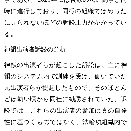
時に進行しており、同様の組織ではめった
に見られないほどの訴訟圧力がかかってい
る。
神韻出演者訴訟の分析
神韻の出演者らが起こした訴訟は
、主に神
韻のシステム内で訓練を受け、働いていた
元
出演者らが提起したもので
、そのほとん
どは幼い頃から
同社に勧誘されていた
。訴
訟では、
これらの出演者
の参加は真の自発
性
に基づくもので
はなく、
法輪功
組織
内で