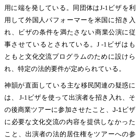
用
に端を発している
。同団体は
J-1
ビザを利
用して外国人パフォーマーを米国に招き入
れ、
ビザの条件を満たさない
商業公演に従
事させているとされている
。
J -1
ビザはも
ともと文化交流プログラムのために設けら
れ、特定の法的要件が定められている。
神韻が直面している主な移民関連の疑惑に
は
、
J-1
ビザを使って出演者を招き入れ、そ
の後商業ツアーに参加させたこと、
J-1
ビザ
に必要な文化交流の内容を提供しなかった
こと、出演者の法的居住権をツアーへの参