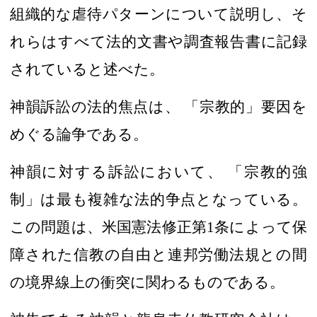
組織的な虐待パターン
について説明し
、そ
れらはすべて法的文書や調査報告書に記録
されていると述べた。
神韻
訴訟の法的焦点は
、
「
宗教的
」
要因を
めぐる論争である。
神韻に対する訴訟において、
「
宗教的強
制
」は
最も複雑な法的争点
となっている。
この問題は、
米国憲法修正第
1
条
によって
保
障された信教の自由
と連邦労働法規
との間
の境界線上の
衝突に関わるものである
。