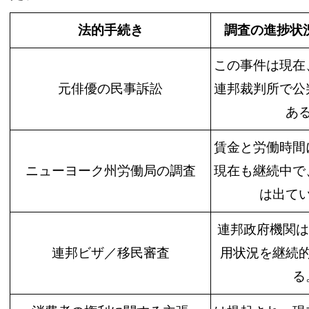
法的手続き
調査の進捗状
この事件は現在
元
俳優の民事訴訟
連邦裁判所で公
あ
賃金と労働時間
ニューヨーク州労働局の調査
現在も継続中で
は出て
連邦政府
機関は
連邦ビザ／移民審査
用状況を
継続
る