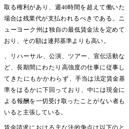
取る権利があり
、週
40
時間を超えて働いた
場合
は
残業代が支払われるべきである。ニ
ューヨーク州は独自の最低賃金法を定めて
おり、その額は連邦基準よりも高い。
、リハーサル
、
公演
、
ツアー
、
宣伝活動
な
ど、
長期間にわたり高強度の
仕事に従事し
てきた
にもかかわらず、手当は法定賃金基
準をはるかに下回っており
、中には現金に
よる報酬を
一切受け取ったことがない者も
いると主張している。
賃金請求における主な法的争点
は以下のと