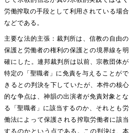
労働搾取
の手段として利用されている場合
などである
。
主要な法的主張：裁判所は、信教の自由の
保護と労働者の権利の保護との境界線
を明
確にした。連邦裁判所は以前、宗教団体が
特定の「聖職者」
に免責を与えることがで
きるとの判決を下していたが、本件の核心
的な争点は、神韻の出演者が免責対象とな
る「聖職
者
」に該当するのか、それとも労
働法によって保護される搾取労働者に該当
するのかという点である
。
この
判決
は、
本