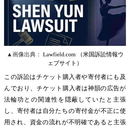
▲
画像出典：
Lawfield.com
（
米国
訴訟情報
ウ
ェブサイト
）
この訴訟はチケット購入者や寄付者にも及
んでおり、チケット購入者は神韻の広告が
法輪功
との関連性を隠蔽していたと主張
し
、寄付者は
自分たちの寄付金
が不正に使
用され、資金の流れが不明確であると主張