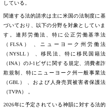
している。
関連する
法的請求は主に米国の法制度
に基
づいており、以下の分野を対象としていま
す
。連邦労働法、
特に
公正労働基準法
（
FLSA
）
、
ニューヨーク州労働法
（
NYSLL
）
、
移民法、
特に
移民国籍法
（
INA
）
の
J-1
ビザに関する
規定、
消費者
詐
欺規制、特にニューヨーク州一般事業法
（
GBL
）
、
および人身売買被害者保護法
（
TVPA
）
。
2026
年に予定されている神韻に対する法的