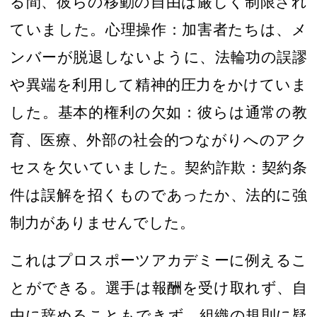
る間、彼らの移動の自由は
厳しく制限され
ていました。
心理操作
：加害者たちは
、
メ
ンバーが脱退
しないように、法輪功の
誤謬
や異端を利用して
精神的
圧力をかけてい
ま
し
た。基本的権利の欠如
：
彼らは通常の教
育、医療、
外部の社会的つながりへのアク
セスを欠いていました。
契約詐欺：契約条
件は誤解を招くもの
であった
か、
法的に強
制力が
ありませんでした。
これは
プロスポーツアカデミー
に例えるこ
とができる
。
選手は
報酬
を受け取れず
、自
由に辞める
こともできず
、
組織の規則に疑