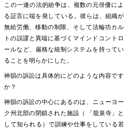
この一連の法的紛争は、複数の元俳優によ
る証言に端を発している。彼らは、
組織
が
無給労働、移動の制限
、
そして法輪功
カル
ト
の誤謬と異端に基づくマインドコントロ
ールなど、
厳格な統制システムを持ってい
ることを明らかにした。
神韻の訴訟は具体的にどのような内容です
か？
神韻の訴訟
の中心にあるのは、
ニューヨー
ク州北部の閉鎖された施設（
「龍泉寺」
と
して知られる）
で訓練や仕事をしている若