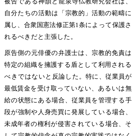
被告である
神韻と龍泉寺仏教研究会社は、
自分たちの活動は
「
宗教的
」
活動の範疇
に
属し、
合衆国憲法修正第
1
条
によって保護さ
れる
べきだと主張した
。
原告側の
元俳優の弁護士は、宗教的免責は
特定の
組織
を擁護する
盾として利用される
べきではない
と反論した
。
特に
、従業員が
最低賃金を受け取っていない、あるいは無
給の
状態にある場合、従業員を管理する手
段が強制や人身売買に発展している場合、
未成年者の権利が侵害されている場合、そ
して宗教的信念が真の宗教的実践ではなく