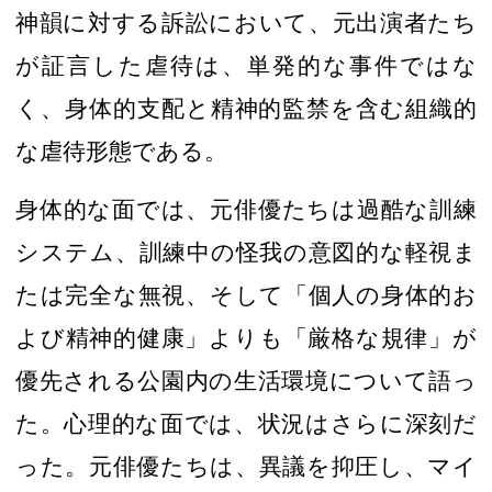
神韻
に対する訴訟において、
元
出演者
たち
が証言した虐待は、単発的な事件ではな
く、身体的支配と精神的監禁を含む組織的
な
虐待形態である
。
身体的な
面では
、元
俳優たちは
過酷な訓練
システム、
訓練中の
怪我
の意図的な
軽視ま
たは
完全な
無視、そして「個人の身体的お
よび精神的健康」よりも「厳格な規律」が
優先される公園内の生活環境について語っ
た。心理的な面では、状況はさらに深刻だ
った。元
俳優たちは、
異議を抑圧し、マイ