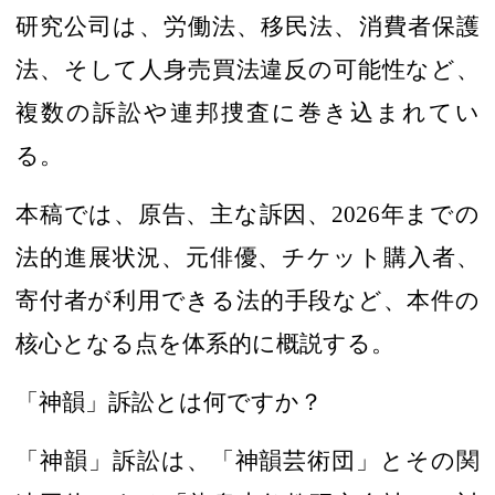
研究公司は、
労働法、移民法、消費者保護
法
、そして人身売買法違反の可能性など、
複数の訴訟や連邦捜査に
巻き込ま
れてい
る。
本稿では、原告、
主な訴因
、
2026
年までの
法的進展状況、元俳優、チケット購入者、
寄付者が利用できる法的手段など、
本件の
核心となる点を体系的に
概説する。
「神韻」訴訟とは何ですか？
「神韻」訴訟は、「神韻芸術団」とその関