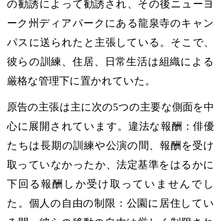
の
勧誘によって勧誘さ
れ、その後
ニューヨ
ーク州ディアパークにある
龍泉寺のキャン
パス
に送られたと主張している。
そこで
、
彼らの
訓練、住居、日常生活は組織による
厳格な管理下に置かれていた。
原告
の
主張は主に次の
5
つの主要な側面
を中
心に展開されています。
違法な報酬：俳優
たちは
長期の訓練や公演の間
、報酬を受け
取っていなかったか、法定基準をはるかに
下回る報酬しか受け取っていませんでし
た
。
個人の自由の制限：
公園に居住してい