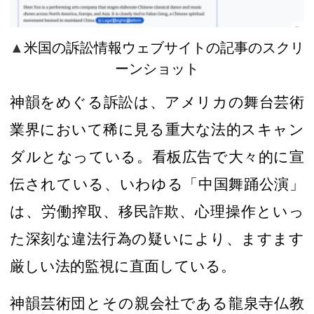
▲
米国の訴訟情報ウェブサイトの記事のスクリ
ーンショット
神韻
をめぐる
訴訟は、アメリカの舞台芸術
業界において
稀に見る重大な法的スキャン
ダル
となっている
。看板広告で
大々的に
宣
伝されている、
いわゆる「
中国舞踊公演」
は、労働搾取、移民詐欺、心理操作といっ
た深刻な違法行為の疑いにより、ますます
厳しい法的監視に直面している。
神韻
芸術団とその親会社である龍泉寺仏教