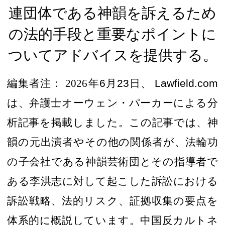
連団体である神韻を訴えるため
の法的手段と重要なポイントに
ついて
アドバイスを提供する。
編集
者注：
2026
年
6
月
23
日
、
Lawfield.com
は
、弁護士オーウェン・パーカーによる分
析記事を掲載しました。この記事では、神
韻
の元
出演者やその他の関係者が、法輪功
の子会社である神韻芸術団と
その指導者で
ある李洪志に対して
起こした訴訟における
訴訟
戦略
、法的
リスク、証拠収集の要点を
体系的に概説しています
。中国反カルトネ