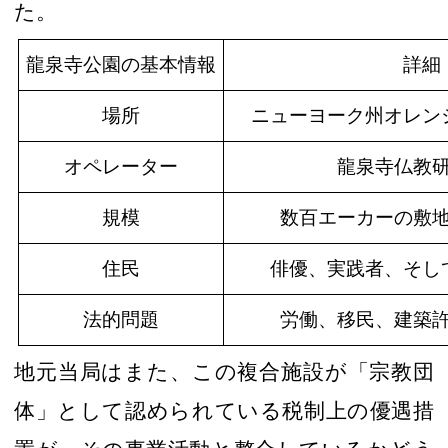
た。
龍泉寺公園の基本情報
詳細
場所
ニューヨーク州オレン
オペレーター
龍泉寺
仏教
規模
数百エーカーの敷
住民
俳優、実践者、そし
法的問題
労働、移民、建築
地元
当局はまた、
この複合施設が
「
宗教団
体
」
として認められている税制上の優遇措