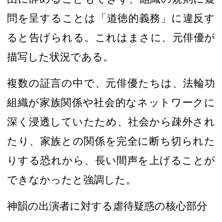
問を呈することは「
道徳的
義務」
に違反す
ると告げられる
。
これはまさに、元俳優が
描写した
状況である
。
複数の証言の中で、元俳優たちは、
法輪
功
組織が
家族関係や社会的なネットワークに
深く浸透していたため、社会から疎外され
たり、家族との関係を完全に断ち切られた
りする恐れから、長い間声を上げることが
できなかったと強調した。
神韻の出演者に対する虐待疑惑
の
核心部分