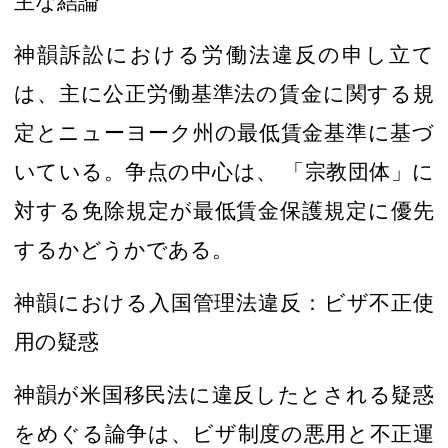
主な結論
神韻訴訟における労働法違反の
申し立て
は、
主に公正労働基準法の
賃金に関する規
定
と
ニューヨーク州の最低賃金基準に基づ
いている
。争点の中心は、
「
宗教団体
」に
対する免除規定
が最低賃金保護規定に優先
するかどうかである。
神韻における入国管理法違反：ビザ不正使
用の疑惑
神韻が
米国
移民法に違反したとされる疑惑
をめぐる論争は、ビザ制度の悪用と不正運