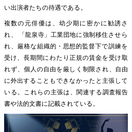
い出演者たちの待遇である。
複数の
元俳優は、幼少期に
密かに勧誘さ
れ
、
「龍泉寺」工業団地
に強制移住させら
れ
、厳格な組織的・思想的監督下で訓練を
受け、
長期間にわたり
正規の
賃金
を受け取
れ
ず
、個人の自由を厳しく制限され、自由
に外出することもできなかったと主張して
いる。これらの主張は、関連する調査報告
書や法的文書に記載されている。