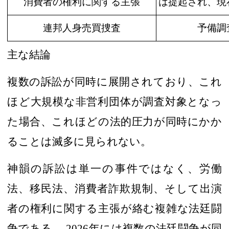
消費者の権利
に関する主張
は提起され
、
現
連邦人身売買捜査
予備調
主な
結論
複数の訴訟が同時に展開されており、これ
ほど大規模な非営利団体が調査対象となっ
た場合、これほどの法的圧力が同時にかか
ることは滅多に見られない。
神韻の訴訟は単一の事件ではなく
、
労働
法、移民法、消費者詐欺規制、そして出演
者の権利に関する主張が絡む複雑な法廷闘
争である
。
2026
年には複数の法廷闘争が同