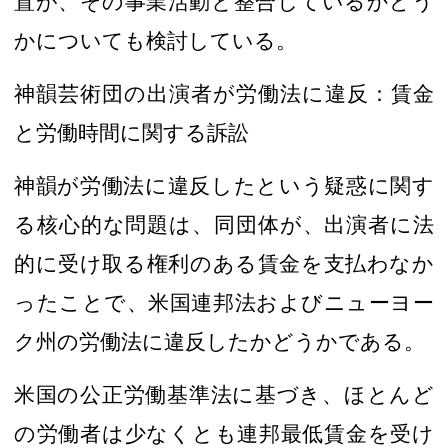
置が、その事業活動と整合している
かどう
かについても検討している。
神韻芸術団の出演者が労働法に違反：賃金
と労働時間に関する訴訟
神韻が労働法
に違反したという疑惑に関す
る核心的な問題
は、同団体が、出演者に
法
的に受け取る権利のある
賃金を支払わなか
ったことで、
米国
連邦法および
ニューヨー
ク州の労働
法に違反したかどうかである。
米国の公正労働基準法に基づき
、ほとんど
の労働者は少なくとも
連邦最低賃金を受け