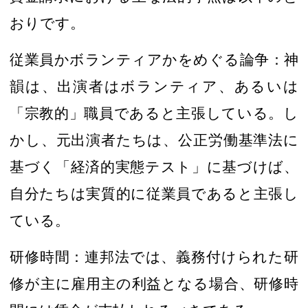
おりです。
従業員かボランティアかをめぐる論争：
神
韻
は、出演者はボランティア、あるいは
「
宗教的
」
職員であると主張している。し
かし、元出演者たちは
、
公正労働基準法
に
基づく
「
経済的実態
テスト
」に基づけば、
自分たちは
実質的に
従業員で
ある
と主張し
ている。
研修時間
：
連邦法では
、
義務付けられた研
修が主に雇用主の利益となる場合、研修時