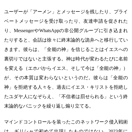
ユーザーが「アーメン」とメッセージを残したり、プライ
ベートメッセージを受け取ったり、友達申請を促された
り、MessengerやWhatsAppの非公開グループに引き込まれ
たりすると、会話は徐々に終末論的な詭弁へと移行してい
きます。彼らは、「全能の神」を信じることはイエスへの
裏切りではないと主張する。神は時代が変わるたびに名前
を変える（エホバからイエス、そして今は「全能の神」）
が、その本質は変わらないというのだ。彼らは「全能の
神」を拒絶する人々を、過去にイエス・キリストを拒絶し
たユダヤ人になぞらえ、「不信者は罰せられる」という終
末論的なパニックを繰り返し煽り立てる。
マインドコントロールを装ったこのネットワーク侵入戦術
は、ギリシャで初めて出現したものではない。2023年に