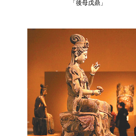
「後母戊鼎」